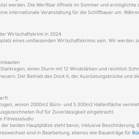
löst werden. Die Werftbar öffnete im Sommer und ermöglichte 
ne internationale Veranstaltung für die Schiffbauer um. Währen
er Wirtschaftskrimi in 2024
platz eines umfassenden Wirtschaftskrimis sein. Wir werden ze
einbauten
tarkregen, einen Sturm mit 12 Windstärken und reichlich Schn
neuern. Der Betrieb des Dock II, der Ausrüstungsbrücke und di
erft
bezogen, wovon 2000m2 Büro- und 5.300m2 Hallenfläche vermiet
usgezeichneten Ruf für Zuverlässigkeit eingebracht.
n Fitnessstudio
 der beiden Hauptplätze steht bevor, inklusive Beschilderung,
swechsel sind in Bearbeitung, ebenso wie Bauanträge für
Bü