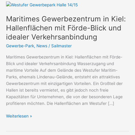
Maritimes
Gewerbezentrum
Maritimes Gewerbezentrum in Kiel:
in
Kiel:
Hallenflächen mit Förde-Blick und
Hallenflächen
idealer Verkehrsanbindung
mit
Förde-
Gewerbe-Park
,
News
/
Sailmaster
Blick
Maritimes Gewerbezentrum in Kiel: Hallenflächen mit Förde-
und
Blick und idealer Verkehrsanbindung Wasserzugang und
idealer
maritime Vorteile Auf dem Gelände des Westufer Maritim-
Verkehrsanbindung
Parks, ehemals Lindenau-Gelände, entsteht ein attraktives
Gewerbezentrum mit einzigartigen Vorteilen. Ein Großteil der
Hallen ist bereits vermietet, es gibt jedoch noch freie
Kapazitäten für Unternehmen, die von der besonderen Lage
profitieren möchten. Die Hallenflächen am Westufer […]
Weiterlesen »