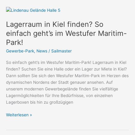
Lagerraum
in
Lagerraum in Kiel finden? So
Kiel
finden?
einfach geht’s im Westufer Maritim-
So
Park!
einfach
geht’s
Gewerbe-Park
,
News
/
Sailmaster
im
So einfach geht’s im Westufer Maritim-Park! Lagerraum in Kiel
Westufer
finden? Suchen Sie eine Halle oder ein Lager zur Miete in Kiel?
Maritim-
Dann sollten Sie sich den Westufer Maritim-Park im Herzen des
Park!
dynamischen Nordens der Stadt genauer ansehen. Auf
unserem modernen Gewerbegelände finden Sie vielfältige
Lagermöglichkeiten für Ihre Bedürfnisse, von einzelnen
Lagerboxen bis hin zu großzügigen
Weiterlesen »