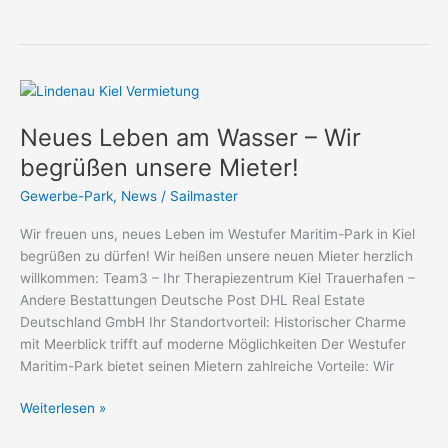
Neues
Leben
Neues Leben am Wasser – Wir
am
Wasser
begrüßen unsere Mieter!
–
Gewerbe-Park
,
News
/
Sailmaster
Wir
begrüßen
Wir freuen uns, neues Leben im Westufer Maritim-Park in Kiel
unsere
begrüßen zu dürfen! Wir heißen unsere neuen Mieter herzlich
Mieter!
willkommen: Team3 – Ihr Therapiezentrum Kiel Trauerhafen –
Andere Bestattungen Deutsche Post DHL Real Estate
Deutschland GmbH Ihr Standortvorteil: Historischer Charme
mit Meerblick trifft auf moderne Möglichkeiten Der Westufer
Maritim-Park bietet seinen Mietern zahlreiche Vorteile: Wir
Weiterlesen »