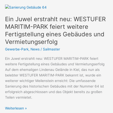
Ein
Juwel
Ein Juwel erstrahlt neu: WESTUFER
erstrahlt
neu:
MARITIM-PARK feiert weitere
WESTUFER
Fertigstellung eines Gebäudes und
MARITIM-
Vermietungserfolg
PARK
feiert
Gewerbe-Park
,
News
/
Sailmaster
weitere
Fertigstellung
Ein Juwel erstrahlt neu: WESTUFER MARITIM-PARK feiert
eines
weitere Fertigstellung eines Gebäudes und Vermietungserfolg
Gebäudes
Auf dem ehemaligen Lindenau Gelände in Kiel, das nun als
und
belebter WESTUFER MARITIM-PARK bekannt ist, wurde ein
Vermietungserfolg
weiterer wichtiger Meilenstein erreicht: Die umfassende
Sanierung des historischen Gebäudes mit der Nummer 64 ist
erfolgreich abgeschlossen und das Objekt bereits zu großen
Teilen vermietet.
Weiterlesen »