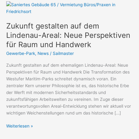
Zukunft
gestalten
auf
Zukunft gestalten auf dem
dem
Lindenau-
Lindenau-Areal: Neue Perspektiven
Areal:
für Raum und Handwerk
Neue
Perspektiven
Gewerbe-Park
,
News
/
Sailmaster
für
Zukunft gestalten auf dem ehemaligen Lindenau-Areal: Neue
Raum
Perspektiven für Raum und Handwerk Die Transformation des
und
Westufer Maritim-Parks schreitet dynamisch voran. Ein
Handwerk
zentraler Kern unserer Philosophie ist es, das historische Erbe
der Werft mit modernen Sicherheitsstandards und
zukunftsfähigen Arbeitswelten zu vereinen. Im Zuge dieser
verantwortungsvollen Areal-Entwicklung stehen wir aktuell vor
wichtigen Weichenstellungen rund um das historische […]
Weiterlesen »