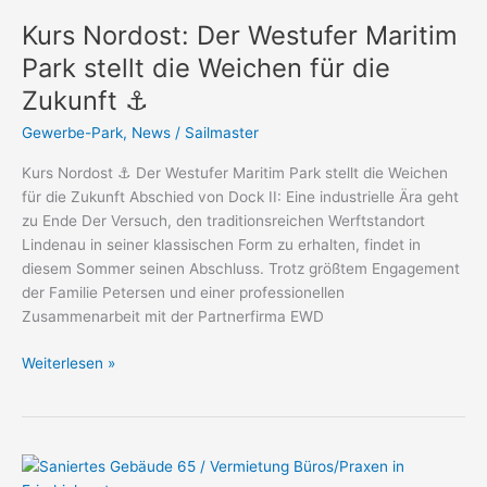
Nordost:
Kurs Nordost: Der Westufer Maritim
Der
Westufer
Park stellt die Weichen für die
Maritim
Zukunft ⚓
Park
stellt
Gewerbe-Park
,
News
/
Sailmaster
die
Kurs Nordost ⚓ Der Westufer Maritim Park stellt die Weichen
Weichen
für die Zukunft Abschied von Dock II: Eine industrielle Ära geht
für
zu Ende Der Versuch, den traditionsreichen Werftstandort
die
Lindenau in seiner klassischen Form zu erhalten, findet in
Zukunft
diesem Sommer seinen Abschluss. Trotz größtem Engagement
⚓
der Familie Petersen und einer professionellen
Zusammenarbeit mit der Partnerfirma EWD
Weiterlesen »
⚓