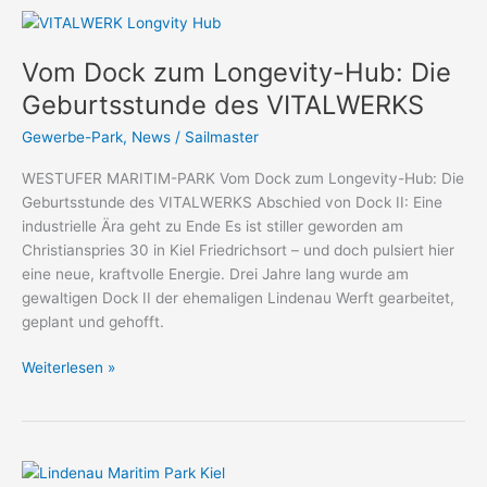
Vom
Dock
Vom Dock zum Longevity-Hub: Die
zum
Longevity-
Geburtsstunde des VITALWERKS
Hub:
Gewerbe-Park
,
News
/
Sailmaster
Die
Geburtsstunde
WESTUFER MARITIM-PARK Vom Dock zum Longevity-Hub: Die
des
Geburtsstunde des VITALWERKS Abschied von Dock II: Eine
VITALWERKS
industrielle Ära geht zu Ende Es ist stiller geworden am
Christianspries 30 in Kiel Friedrichsort – und doch pulsiert hier
eine neue, kraftvolle Energie. Drei Jahre lang wurde am
gewaltigen Dock II der ehemaligen Lindenau Werft gearbeitet,
geplant und gehofft.
Weiterlesen »
Kurs