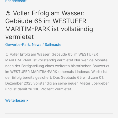
Voller
Erfolg
⚓ Voller Erfolg am Wasser:
am
Wasser:
Gebäude 65 im WESTUFER
Gebäude
MARITIM-PARK ist vollständig
65
vermietet
im
WESTUFER
Gewerbe-Park
,
News
/
Sailmaster
MARITIM-
PARK
⚓ Voller Erfolg am Wasser: Gebäude 65 im WESTUFER
ist
MARITIM-PARK ist vollständig vermietet Nur wenige Monate
vollständig
nach der Fertigstellung eines weiteren historischen Bauwerks
vermietet
im WESTUFER MARITIM-PARK (ehemals Lindenau Werft) ist
der Erfolg bereits gesichert: Das Gebäude 65 wird zum 01.
Dezember 2025 vollständig an seine neuen Mieter übergeben
und ist damit zu 100 Prozent vermietet.
Weiterlesen »