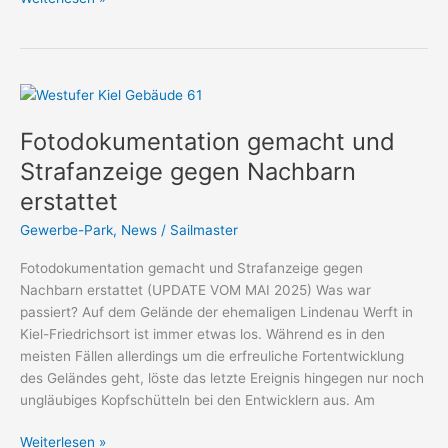
Fotodokumentation
gemacht
Fotodokumentation gemacht und
und
Strafanzeige
Strafanzeige gegen Nachbarn
gegen
erstattet
Nachbarn
erstattet
Gewerbe-Park
,
News
/
Sailmaster
Fotodokumentation gemacht und Strafanzeige gegen
Nachbarn erstattet (UPDATE VOM MAI 2025) Was war
passiert? Auf dem Gelände der ehemaligen Lindenau Werft in
Kiel-Friedrichsort ist immer etwas los. Während es in den
meisten Fällen allerdings um die erfreuliche Fortentwicklung
des Geländes geht, löste das letzte Ereignis hingegen nur noch
ungläubiges Kopfschütteln bei den Entwicklern aus. Am
Weiterlesen »