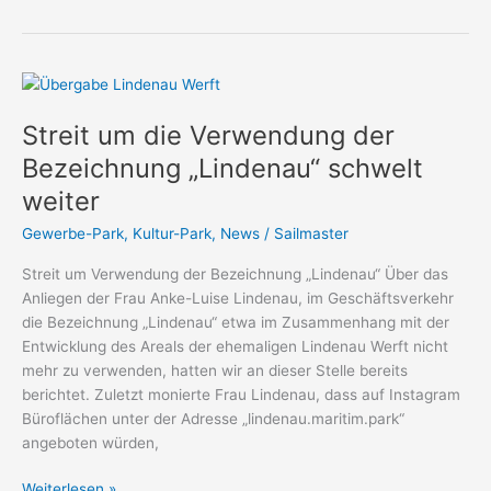
Streit
um
Streit um die Verwendung der
die
Verwendung
Bezeichnung „Lindenau“ schwelt
der
weiter
Bezeichnung
„Lindenau“
Gewerbe-Park
,
Kultur-Park
,
News
/
Sailmaster
schwelt
Streit um Verwendung der Bezeichnung „Lindenau“ Über das
weiter
Anliegen der Frau Anke-Luise Lindenau, im Geschäftsverkehr
die Bezeichnung „Lindenau“ etwa im Zusammenhang mit der
Entwicklung des Areals der ehemaligen Lindenau Werft nicht
mehr zu verwenden, hatten wir an dieser Stelle bereits
berichtet. Zuletzt monierte Frau Lindenau, dass auf Instagram
Büroflächen unter der Adresse „lindenau.maritim.park“
angeboten würden,
Weiterlesen »